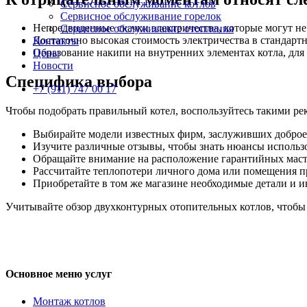
Сервисное обслуживание котлов
Сервисное обслуживание горелок
Непредвиденные скачки электричества, которые могут не 
Сервисное обслуживание отопления
Достаточно высокая стоимость электричества в стандарт
Контакты
Образование накипи на внутренних элементах котла, для
Цены
Новости
Специфика выбора
+7 (911) 747 00 17
Чтобы подобрать правильный котел, воспользуйтесь такими р
Выбирайте модели известных фирм, заслуживших доброе
Изучите различные отзывы, чтобы знать нюансы использ
Обращайте внимание на расположение гарантийных масте
Рассчитайте теплопотери личного дома или помещения п
Приобретайте в том же магазине необходимые детали и и
Учитывайте обзор двухконтурных отопительных котлов, чтобы
Основное меню услуг
Монтаж котлов