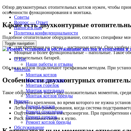
Обзор двухконтурных отопительных котлов нужен, чтобы принят
особенности функционирования и монтажа.
Советы
Вопрос — Ответ
Какие есть двухконтурные отопительн
Написать нам
Политика конфиденциальности
Подобное отопительное оборудование, согласно специфике монт
Toggle navigation
Для крепления на стены – настенные котлы. Они удобны
Мощные и более функциональные – напольные. Такое обор
отопительных батарей.
О Нас
Наши работы и отзывы
Оба вида котлов подключают трехфазным методом. При установ
Монтаж
Монтаж котлов
Особенности двухконтурных отопитель
Монтаж отопления
Монтаж горелок
Монтаж котельных
Такое оборудование имеет ряд положительных моментов, среди
Монтаж котлов бренды
Ремонт
Простота крепления, во время которого не нужна устано
Ремонт котлов
Легкость программирования, когда система подстраиваетс
Ремонт отопления
Ощутимая экономия электроэнергии. При приобретении ем
Ремонт горелок
Риск закипания сведен к нулю.
Ремонт котлов бренды
Обслуживание
К отрицательным моментам относят сл