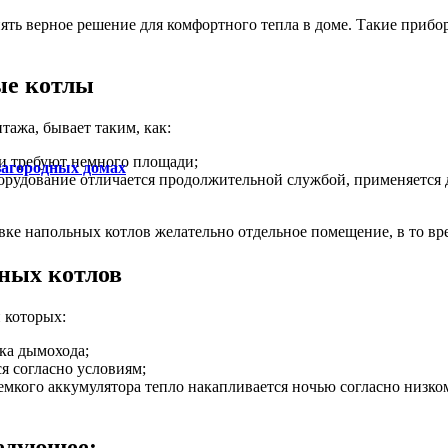
ь верное решение для комфортного тепла в доме. Такие приборы
ые котлы
ажа, бывает таким, как:
 и требуют немного площади;
удование отличается продолжительной службой, применяется дл
ке напольных котлов желательно отдельное помещение, в то вре
ных котлов
 которых:
вка дымохода;
я согласно условиям;
кого аккумулятора тепло накапливается ночью согласно низком
едующее: