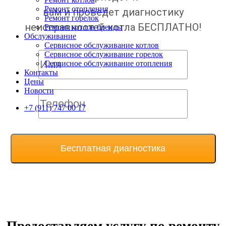
Ремонт отопления
вам и проведет диагностику
Ремонт горелок
неисправностей котла БЕСПЛАТНО!
Ремонт котлов бренды
Обслуживание
Сервисное обслуживание котлов
Сервисное обслуживание горелок
Сервисное обслуживание отопления
Контакты
Цены
Новости
+7 (911) 747 00 17
Предоставляем услугу по ремонту