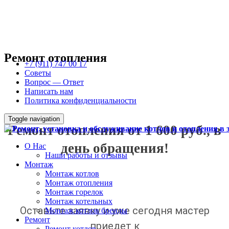
Ремонт отопления
+7 (911) 747 00 17
Советы
Вопрос — Ответ
Написать нам
Политика конфиденциальности
Toggle navigation
Ремонт отопления от 1 600 руб., в
день обращения!
О Нас
Наши работы и отзывы
Монтаж
Монтаж котлов
Монтаж отопления
Монтаж горелок
Монтаж котельных
Оставьте заявку и уже сегодня мастер
Монтаж котлов бренды
Ремонт
приедет к
Ремонт котлов